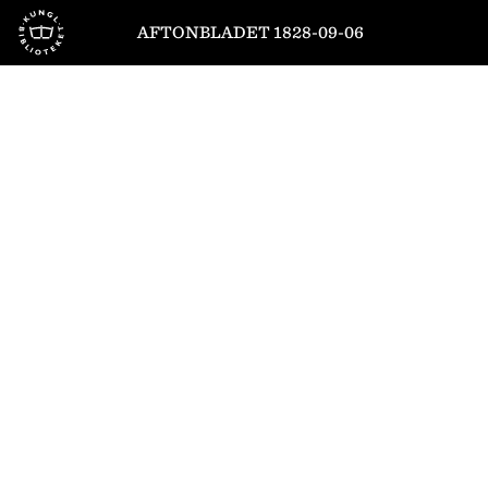
Till startsidan
AFTONBLADET 1828-09-06
1
/
4