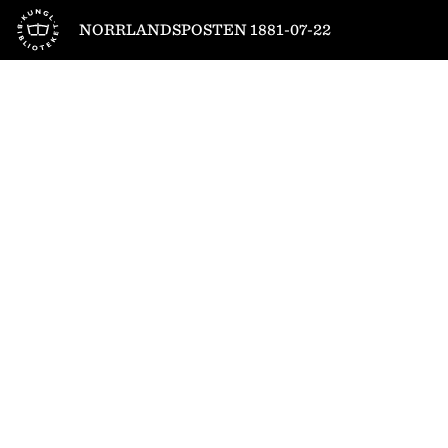
Till startsidan
NORRLANDSPOSTEN 1881-07-22
1
/
4