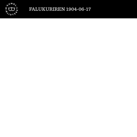
Till startsidan
FALUKURIREN 1904-06-17
1
/
4