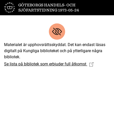
Till startsidan
GÖTEBORGS HANDELS- OCH
SJÖFARTSTIDNING 1973-05-24
Materialet är upphovsrättsskyddat. Det kan endast läsas
digitalt på Kungliga biblioteket och på ytterligare några
bibliotek.
Se lista på bibliotek som erbjuder full åtkomst