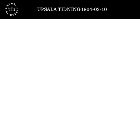
Till startsidan
UPSALA TIDNING 1804-03-10
1
/
4