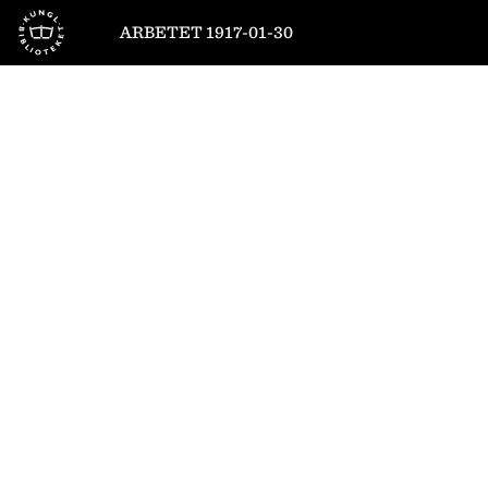
Till startsidan
ARBETET 1917-01-30
1
/
8