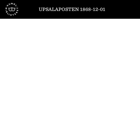
Till startsidan
UPSALAPOSTEN 1868-12-01
1
/
4