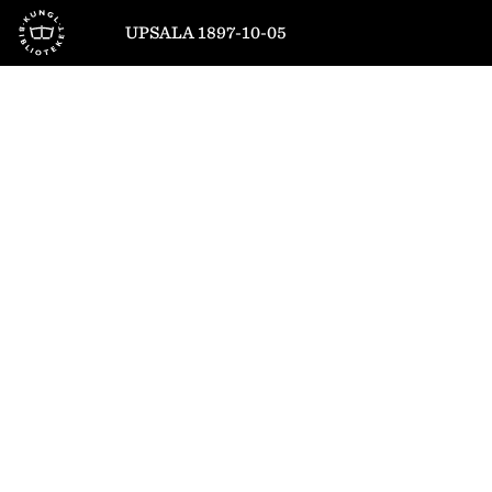
Till startsidan
UPSALA 1897-10-05
1
/
4