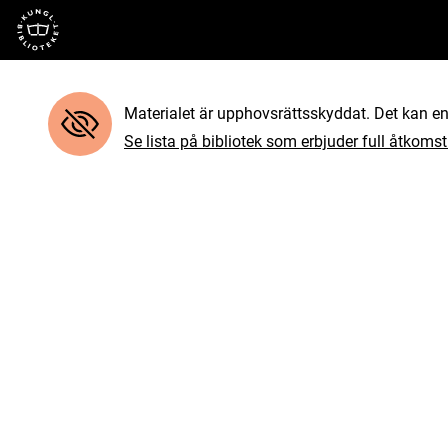
Till startsidan
Materialet är upphovsrättsskyddat. Det kan end
Se lista på bibliotek som erbjuder full åtkomst