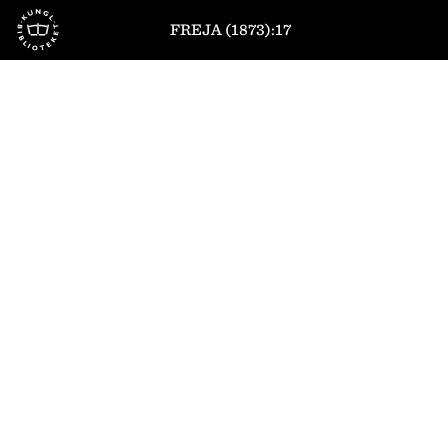
Till startsidan
FREJA (1873):17
1
/
12