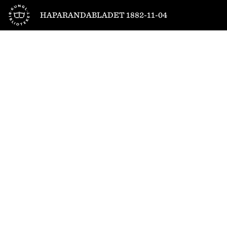
Till startsidan
HAPARANDABLADET 1882-11-04
1
/
4