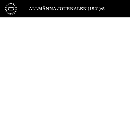
Till startsidan
ALLMÄNNA JOURNALEN (1821):5
1
/
4