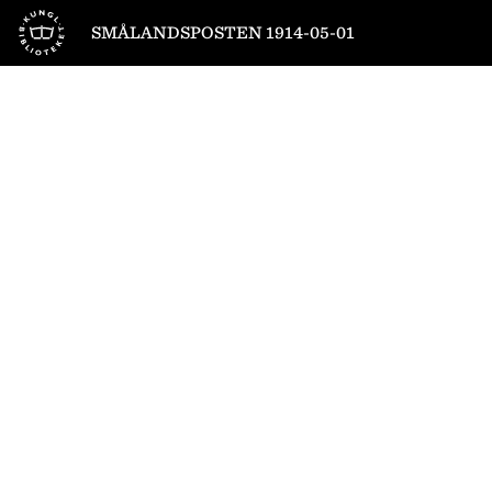
Till startsidan
SMÅLANDSPOSTEN 1914-05-01
1
/
8