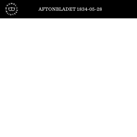
Till startsidan
AFTONBLADET 1834-05-28
1
/
8