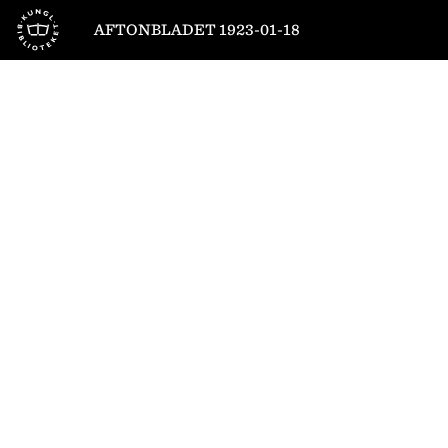
Till startsidan
AFTONBLADET 1923-01-18
1
/
10