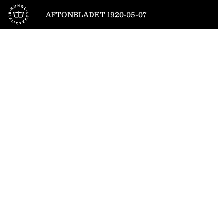
Till startsidan
AFTONBLADET 1920-05-07
1
/
12