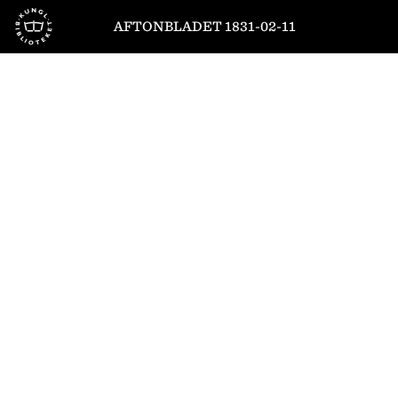
Till startsidan
AFTONBLADET 1831-02-11
1
/
4