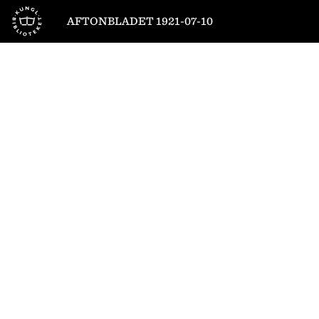
Till startsidan
AFTONBLADET 1921-07-10
1
/
10