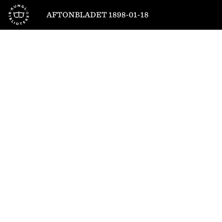
Till startsidan
AFTONBLADET 1898-01-18
1
/
4