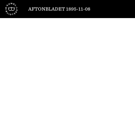
Till startsidan
AFTONBLADET 1895-11-08
1
/
4