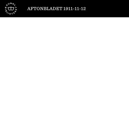
Till startsidan
AFTONBLADET 1911-11-12
1
/
16