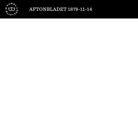
Till startsidan
AFTONBLADET 1878-11-14
1
/
4