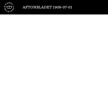
Till startsidan
AFTONBLADET 1908-07-01
1
/
6