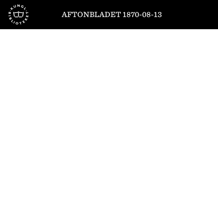
Till startsidan
AFTONBLADET 1870-08-13
1
/
4