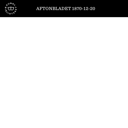
Till startsidan
AFTONBLADET 1870-12-20
1
/
4