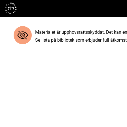
Till startsidan
Materialet är upphovsrättsskyddat. Det kan end
Se lista på bibliotek som erbjuder full åtkomst