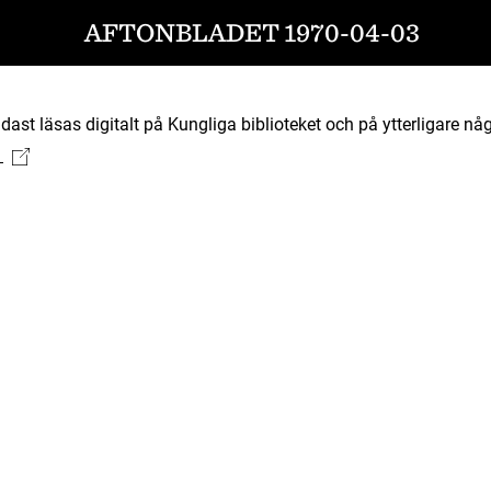
AFTONBLADET 1970-04-03
ast läsas digitalt på Kungliga biblioteket och på ytterligare någ