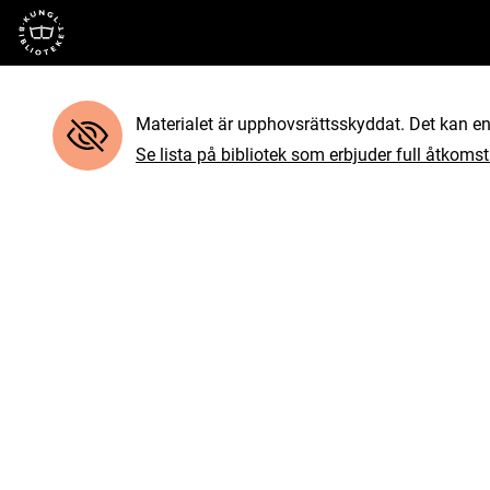
Till startsidan
Materialet är upphovsrättsskyddat. Det kan end
Se lista på bibliotek som erbjuder full åtkomst