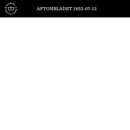
Till startsidan
AFTONBLADET 1853-07-13
1
/
4