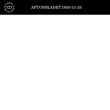
Till startsidan
AFTONBLADET 1850-11-25
1
/
4