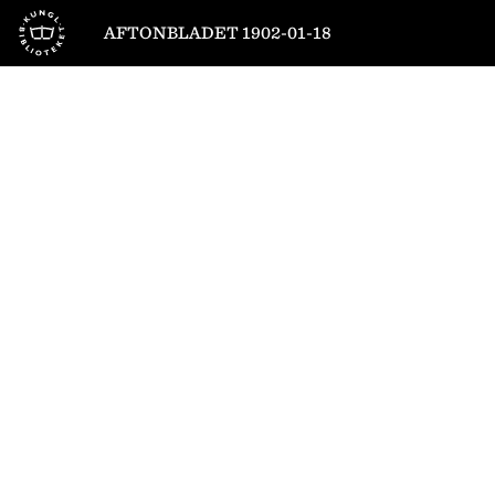
Till startsidan
AFTONBLADET 1902-01-18
1
/
6