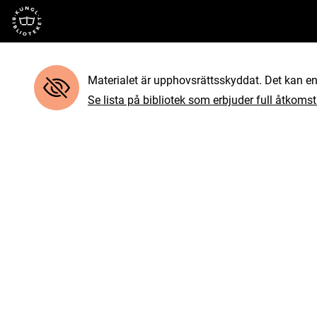
Till startsidan
Materialet är upphovsrättsskyddat. Det kan end
Se lista på bibliotek som erbjuder full åtkomst