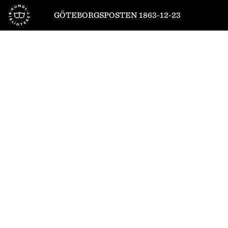
Till startsidan
GÖTEBORGSPOSTEN 1863-12-23
1
/
6