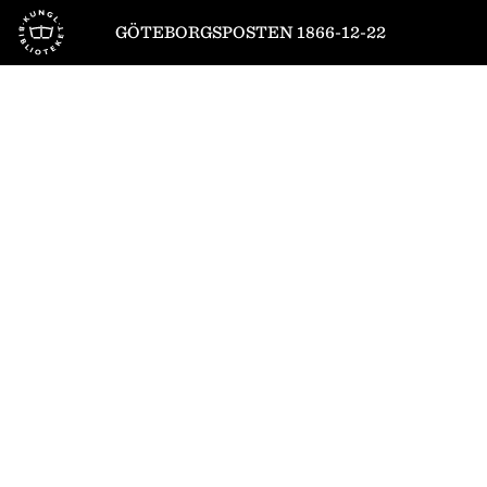
Till startsidan
GÖTEBORGSPOSTEN 1866-12-22
1
/
6