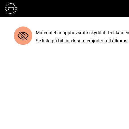
Till startsidan
Materialet är upphovsrättsskyddat. Det kan end
Se lista på bibliotek som erbjuder full åtkomst