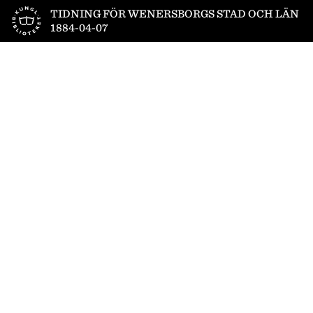
Till startsidan
TIDNING FÖR WENERSBORGS STAD OCH LÄN
1884-04-07
1
/
4