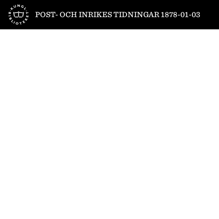
Till startsidan
POST- OCH INRIKES TIDNINGAR 1878-01-03
1
/
4