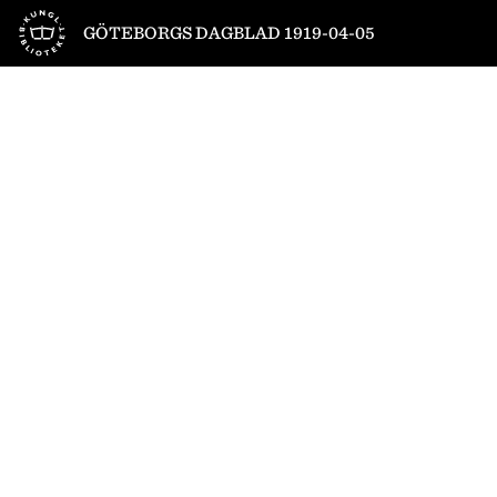
Till startsidan
GÖTEBORGS DAGBLAD 1919-04-05
1
/
20