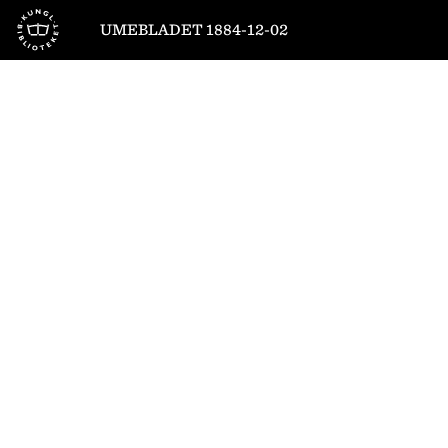
Till startsidan
UMEBLADET 1884-12-02
1
/
4