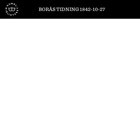
Till startsidan
BORÅS TIDNING 1842-10-27
4
/
4