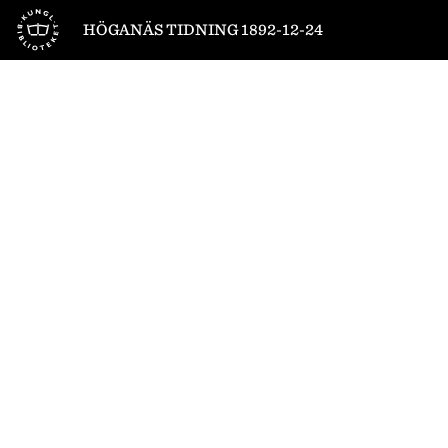
Till startsidan
HÖGANÄS TIDNING 1892-12-24
1
/
6