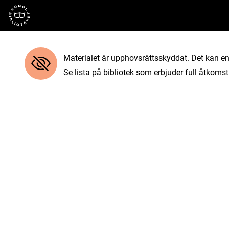
Till startsidan
Materialet är upphovsrättsskyddat. Det kan end
Se lista på bibliotek som erbjuder full åtkomst