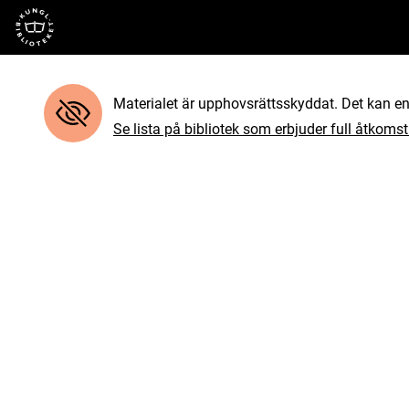
Till startsidan
Materialet är upphovsrättsskyddat. Det kan end
Se lista på bibliotek som erbjuder full åtkomst