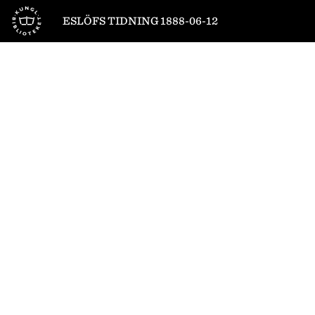
Till startsidan
ESLÖFS TIDNING 1888-06-12
1
/
4