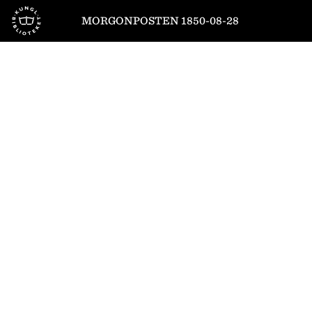
Till startsidan
MORGONPOSTEN 1850-08-28
1
/
4