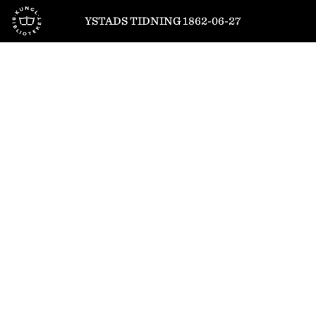
Till startsidan
YSTADS TIDNING 1862-06-27
1
/
4