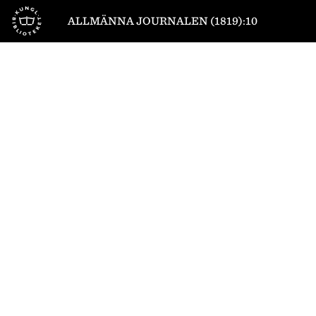
Till startsidan
ALLMÄNNA JOURNALEN (1819):10
1
/
4