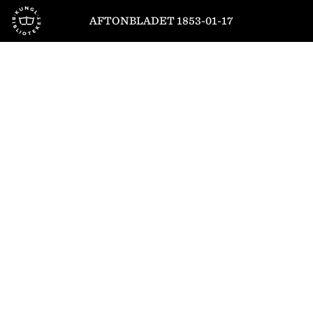
Till startsidan
AFTONBLADET 1853-01-17
1
/
4