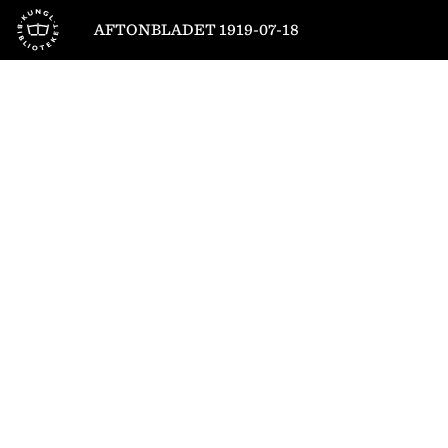
Till startsidan
AFTONBLADET 1919-07-18
1
/
8