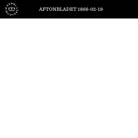
Till startsidan
AFTONBLADET 1866-02-19
1
/
4