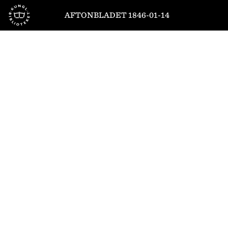
Till startsidan
AFTONBLADET 1846-01-14
1
/
4